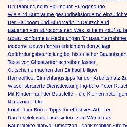
Die Planung beim Bau neuer Bürogebäude
Wie sind Büroräume gesundheitsfördernd einzuricht
Der Bauboom und Büromarkt in Deutschland
Bauarten von Bürocontainer: Was ist beim Kauf zu 
GoBD-konforme E-Rechnungen für Bauunternehmen
Moderne Bauverfahren erleichtern den Alltag!
Gefährdungsbeurteilung bei historischer Bausubstan
Texte von Ghostwriter schreiben lassen
Gutscheine machen den Einkauf billiger
Homeoffice: Einrichtungstipps für den Arbeitsplatz 
Wissensbasierte Dienstleistung Ing-büro Peter Rauc
Mit Kindern auf der Baustelle – die Kleinen beteilige
klimazonen.html
Komfort im Büro - Tipps für effektives Arbeiten
Durch selektives Lasersintern zum Werkstück
Bauprojekte planvoll umsetzen - dank mobiler Stro