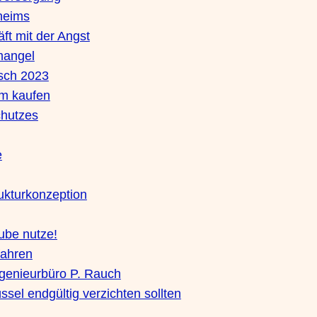
heims
ft mit der Angst
fmangel
tsch 2023
im kaufen
chutzes
e
ukturkonzeption
ube nutze!
fahren
genieurbüro P. Rauch
ssel endgültig verzichten sollten