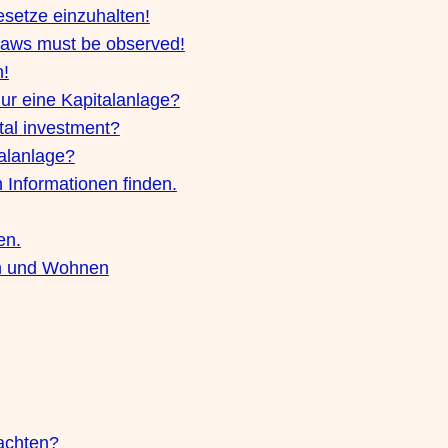
setze einzuhalten!
 laws must be observed!
n!
ur eine Kapitalanlage?
ital investment?
talanlage?
 Informationen finden.
en.
en und Wohnen
achten?