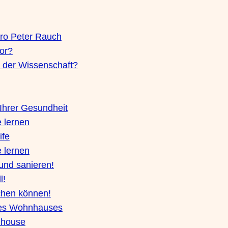
ro Peter Rauch
tor?
 der Wissenschaft?
Ihrer Gesundheit
 lernen
ife
 lernen
nd sanieren!
l!
hen können!
ines Wohnhauses
 house