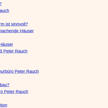
?
Rauch
 ist sinnvoll?
nkmachende Häuser
 Häuser
IB Peter Rauch
eurbüro Peter Rauch
sbau?
üro Peter Rauch
tion