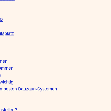
tz
itsplatz
umen
kommen
h
wichtig
 den besten Bauzaun-Systemen
ustellen?