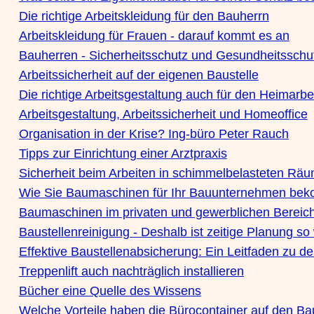
Die richtige Arbeitskleidung für den Bauherrn
Arbeitskleidung für Frauen - darauf kommt es an
Bauherren - Sicherheitsschutz und Gesundheitsschu
Arbeitssicherheit auf der eigenen Baustelle
Die richtige Arbeitsgestaltung auch für den Heimarbe
Arbeitsgestaltung, Arbeitssicherheit und Homeoffice
Organisation in der Krise? Ing-büro Peter Rauch
Tipps zur Einrichtung einer Arztpraxis
Sicherheit beim Arbeiten in schimmelbelasteten Rä
Wie Sie Baumaschinen für Ihr Bauunternehmen be
Baumaschinen im privaten und gewerblichen Bereic
Baustellenreinigung - Deshalb ist zeitige Planung so 
Effektive Baustellenabsicherung: Ein Leitfaden zu
Treppenlift auch nachträglich installieren
Bücher eine Quelle des Wissens
Welche Vorteile haben die Bürocontainer auf den Ba