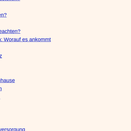
en?
beachten?
: Worauf es ankommt
z
Zuhause
h
n
mversorgung