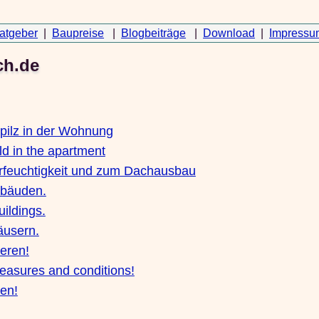
atgeber
|
Baupreise
|
Blogbeiträge
|
Download
|
Impressu
ch.de
pilz in der Wohnung
d in the apartment
rfeuchtigkeit und zum Dachausbau
ebäuden.
uildings.
äusern.
eren!
measures and conditions!
en!